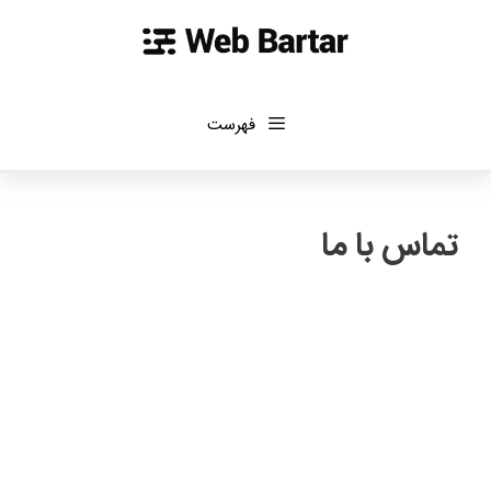
رش
ه
حتوا
فهرست
تماس با ما