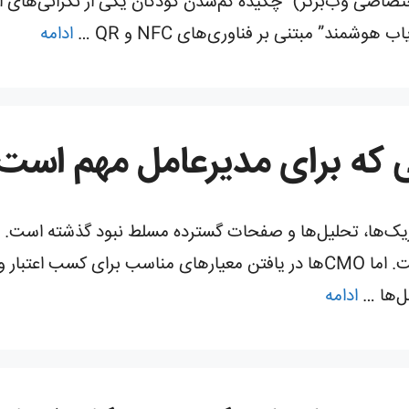
صاصی وب‌برتر)” چکیده گم‌شدن کودکان یکی از نگرانی‌های اص
وشمند” مبتنی بر فناوری‌های NFC و QR …
ادامه
 مدیر ارشد بازاریابی (CMO) به متریک‌ها، تحلیل‌ها و صفحات گسترده مسلط نبود گذشت
بنابراین پاسخگوتر در برابر مدیرعامل) کرده است. اما CMOها در یافتن معیارهای م
ادامه