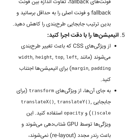
فونت‌های fallback، تفاوت اندازه بین فونت
fallback و فونت اصلی را به حداقل برسانید و
بدین ترتیب جابجایی طرح‌بندی را کاهش دهید.
انیمیشن‌ها را با دقت اجرا کنید:
از ویژگی‌های CSS که باعث تغییر طرح‌بندی
می‌شوند (مانند
,
,
,
,
width
height
top
left
,
) برای انیمیشن‌ها اجتناب
margin
padding
کنید.
به جای آن‌ها، از ویژگی‌های
(برای
transform
جابجایی
,
,
translateX()
translateY()
) و
استفاده کنید. این
opacity
scale()
ویژگی‌ها توسط GPU شتاب‌دهی می‌شوند و
باعث رندر مجدد (re-layout) نمی‌شوند،