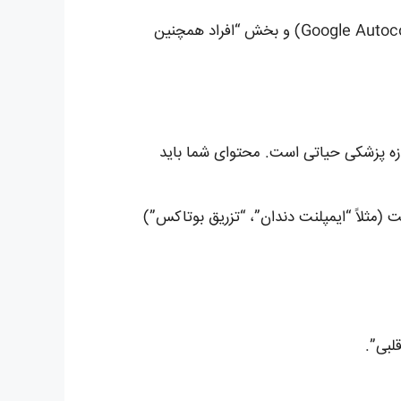
Google Keyword Planner, SEMrush, Ahrefs و حتی جستجوهای پیشنهادی گوگل (Google Autocomplete) و بخش “افراد همچنین
زه پزشکی حیاتی است. محتوای شما باید
(مثلاً “ایمپلنت دندان”، “تزریق بوتاکس”)