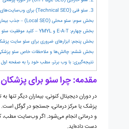
2. سئو خارجی (Off-Page SEO) در حوزه پزشکی
3. سئو فنی (Technical SEO) برای وب‌سایت‌های پزشکی
بخش سوم: سئو محلی (Local SEO) – جذب بیماران نزدیک شما
بخش چهارم: E-A-T و YMYL – کلید موفقیت سئو پزشکی در نگاه گوگل
بخش پنجم: ابزارهای ضروری برای سئو سایت پزشک
بخش ششم: چالش‌ها و ملاحظات خاص سئو پزشکی
نتیجه‌گیری: با وب برتر، مطب خود را به صفحه اول گ
مقدمه: چرا سئو برای پزشکان 
در دوران دیجیتال کنونی، بیماران دیگر تنها به
پزشک یا مرکز درمانی، جستجو در گوگل است. از
و درمانی انجام می‌شود. اگر وب‌سایت مطب، کل
دست داده‌اید.