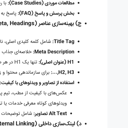
مطالعات موردی (Case Studies):
با ر
بخش پرسش و پاسخ (FAQ):
پاسخ به س
ج) بهینه‌سازی عناصر On-Page (Title, Meta, Headings):
Title Tag:
شامل کلمه کلیدی اصلی، نام 
Meta Description:
خلاصه‌ای جذاب و ترغ
H1 (عنوان اصلی):
تنها یک H1 در هر صفحه که حاوی کلمه کلیدی اصلی باشد.
H2, H3,…:
برای سازماندهی محتوا و زیر
استفاده از تصاویر و ویدئوهای با کیفیت:
عکس‌های با کیفیت از مطب، تیم پز
ویدئوهای کوتاه معرفی خدمات یا 
Alt Text تصاویر:
شامل توضیحات دق
د) لینک‌سازی داخلی (Internal Linking):