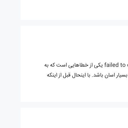
چگونه خطای WordPress Failed to Open Stream را در وردپرس برطرف کنیم؟ خطای failed to open stream یکی از خطاهایی است که به
ر اسان باشد. با اینحال قبل از اینکه